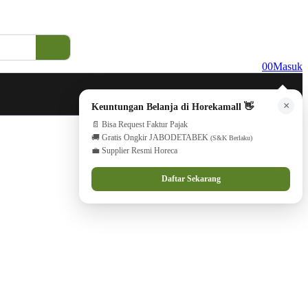
0
0
Masuk
×
Keuntungan Belanja di Horekamall 👋
📄 Bisa Request Faktur Pajak
🚚 Gratis Ongkir JABODETABEK
(S&K Berlaku)
💼 Supplier Resmi Horeca
Daftar Sekarang