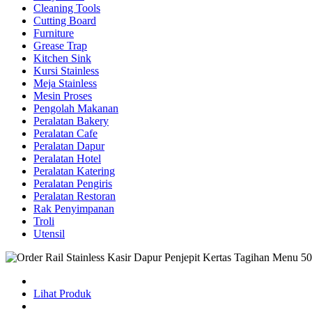
Cleaning Tools
Cutting Board
Furniture
Grease Trap
Kitchen Sink
Kursi Stainless
Meja Stainless
Mesin Proses
Pengolah Makanan
Peralatan Bakery
Peralatan Cafe
Peralatan Dapur
Peralatan Hotel
Peralatan Katering
Peralatan Pengiris
Peralatan Restoran
Rak Penyimpanan
Troli
Utensil
Lihat Produk