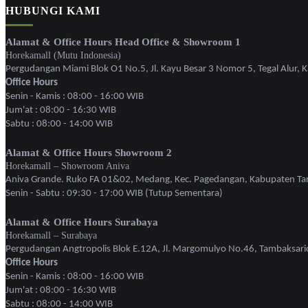
HUBUNGI KAMI
Alamat & Office Hours Head Office & Showroom 1
Horekamall (Mutu Indonesia)
Pergudangan Miami Blok O1 No.5, Jl. Kayu Besar 3 Nomor 5, Tegal Alur, Ka
Office Hours
Senin - Kamis : 08:00 - 16:00 WIB
Jum'at : 08:00 - 16:30 WIB
Sabtu : 08:00 - 14:00 WIB
Alamat & Office Hours Showroom 2
Horekamall – Showroom Aniva
Aniva Grande. Ruko FA 01&02, Medang, Kec. Pagedangan, Kabupaten Ta
Senin - Sabtu : 09:30 - 17:00 WIB (Tutup Sementara)
Alamat & Office Hours Surabaya
Horekamall – Surabaya
Pergudangan Angtropolis Blok E.12A, Jl. Margomulyo No.46, Tambaksari
Office Hours
Senin - Kamis : 08:00 - 16:00 WIB
Jum'at : 08:00 - 16:30 WIB
Sabtu : 08:00 - 14:00 WIB