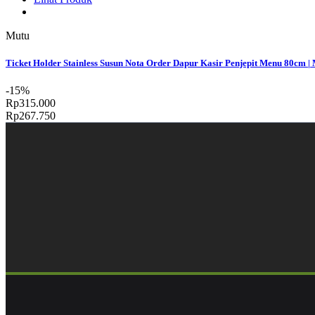
Mutu
Ticket Holder Stainless Susun Nota Order Dapur Kasir Penjepit Menu 80cm 
-15%
Rp315.000
Rp267.750