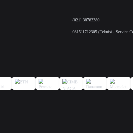
(021) 38783380
081511712305 (Teknisi - Service Ce