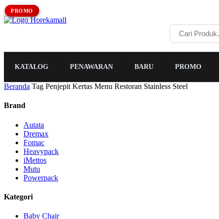
PROMO
PROMO
PROMO
KATALOG
PENAWARAN
BARU
PROMO
Beranda
Tag Penjepit Kertas Menu Restoran Stainless Steel
Brand
Autata
Dremax
Fomac
Heavypack
iMettos
Mutu
Powerpack
Kategori
Baby Chair