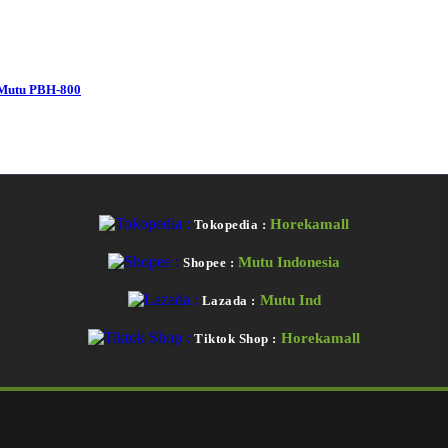
| Mutu PBH-800
Horekamall
Tokopedia :
Mutu Indonesia
Shopee :
Mutu Ind
Lazada :
Horekamall
Tiktok Shop :