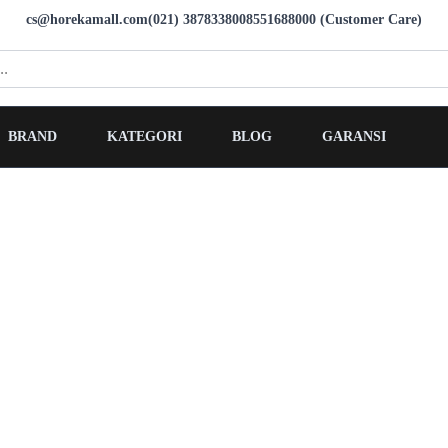
cs@horekamall.com
(021) 38783380
08551688000 (Customer Care)
BRAND
KATEGORI
BLOG
GARANSI