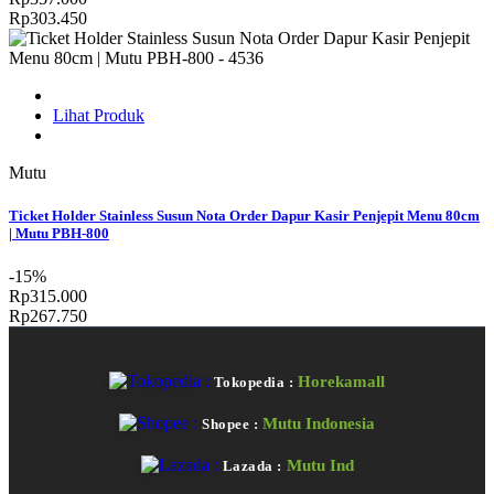
Rp303.450
Lihat Produk
Mutu
Ticket Holder Stainless Susun Nota Order Dapur Kasir Penjepit Menu 80cm
| Mutu PBH-800
-15%
Rp315.000
Rp267.750
Horekamall
Tokopedia :
Mutu Indonesia
Shopee :
Mutu Ind
Lazada :