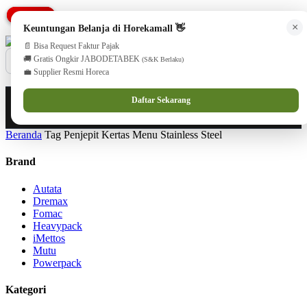
PROMO
PROMO
PROMO
cs@horekamall.com
(021) 38783380
08551688000 (Customer Care)
×
Keuntungan Belanja di Horekamall 👋
📄 Bisa Request Faktur Pajak
🚚 Gratis Ongkir JABODETABEK
(S&K Berlaku)
💼 Supplier Resmi Horeca
0
0
Masuk
Daftar Sekarang
Beranda
Tag Penjepit Kertas Menu Stainless Steel
Brand
Autata
Dremax
Fomac
Heavypack
iMettos
Mutu
Powerpack
Kategori