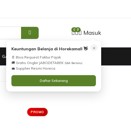
Tidak Menemukan Produk yang Anda Cari?
i
atau
Katalog
Silahkan lihat
.
Hubungi Kami
0
0
Masuk
×
Keuntungan Belanja di Horekamall 👋
GARANSI
📄 Bisa Request Faktur Pajak
🚚 Gratis Ongkir JABODETABEK
(S&K Berlaku)
💼 Supplier Resmi Horeca
Daftar Sekarang
PROMO