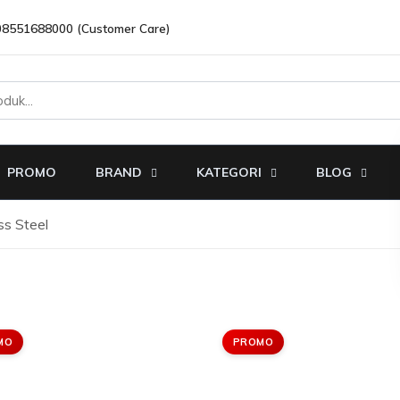
08551688000 (Customer Care)
PROMO
BRAND
KATEGORI
BLOG
ss Steel
MO
PROMO