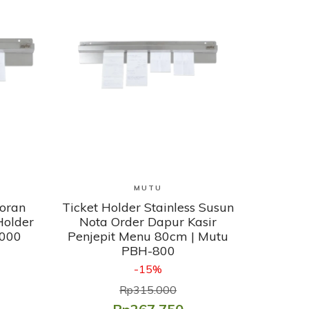
Lihat Produk
MUTU
toran
Ticket Holder Stainless Susun
Holder
Nota Order Dapur Kasir
1000
Penjepit Menu 80cm | Mutu
PBH-800
-15%
Rp315.000