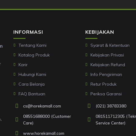
INFORMASI
KEBIJAKAN
Tentang Kami
Syarat & Ketentuan
om
Katalog Produk
Kebijakan Privasi
r
Karir
Kebijakan Refund
Hubungi Kami
Info Pengiriman
Cara Belanja
Retur Produk
FAQ Bantuan
Periksa Garansi
cs@horekamall.com
(021) 38783380
08551688000 (Customer
081511712305 (Tekni
,
Care)
Service Center)
www.horekamall.com