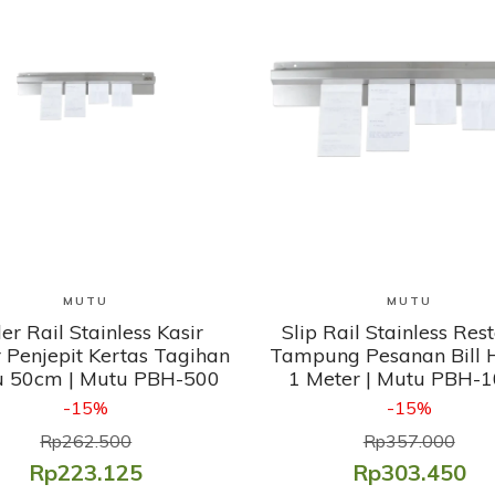
Lihat Produk
Lihat Produk
MUTU
MUTU
er Rail Stainless Kasir
Slip Rail Stainless Res
 Penjepit Kertas Tagihan
Tampung Pesanan Bill 
 50cm | Mutu PBH-500
1 Meter | Mutu PBH-
-15%
-15%
Rp262.500
Rp357.000
Rp223.125
Rp303.450