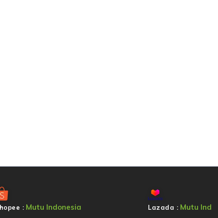
Mutu Indonesia
Mutu Ind
hopee :
Lazada :