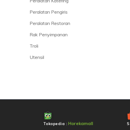
Peralatan Katering
Peralatan Pengiris
Peralatan Restoran
Rak Penyimpanan
Troli
Utensil
Horekamall
Tokopedia :
S