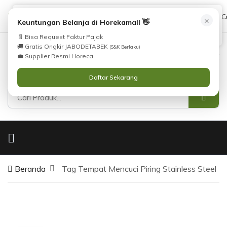
Tidak Menemukan Produk yang Anda Cari?
cs@horekamall.com
(021) 38783380
08551688000 (C
×
i
Keuntungan Belanja di Horekamall 👋
Silahkan lihat
Katalog
atau
Hubungi Kami
.
📄 Bisa Request Faktur Pajak
🚚 Gratis Ongkir JABODETABEK
(S&K Berlaku)
0
0
Masuk
💼 Supplier Resmi Horeca
Daftar Sekarang
Beranda
Tag Tempat Mencuci Piring Stainless Steel