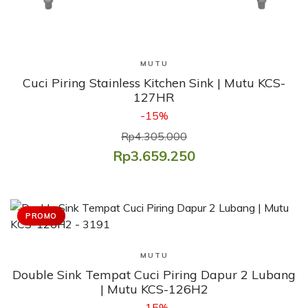
Lihat Produk
MUTU
Cuci Piring Stainless Kitchen Sink | Mutu KCS-
127HR
-15%
Rp4.305.000
Rp3.659.250
PROMO
Lihat Produk
MUTU
Double Sink Tempat Cuci Piring Dapur 2 Lubang
| Mutu KCS-126H2
-15%