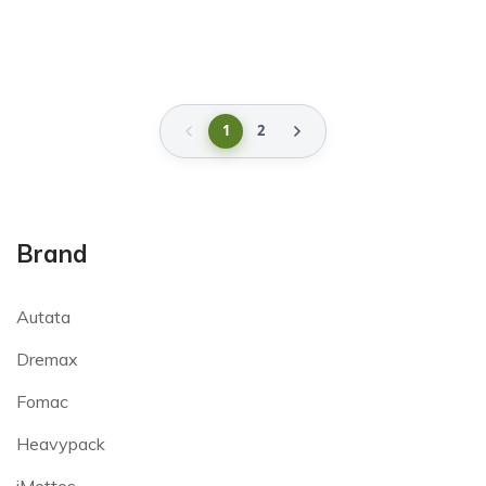
1
2
Brand
Autata
Dremax
Fomac
Heavypack
iMettos