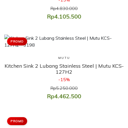
Rp4.830.000
Rp4.105.500
PROMO
Lihat Produk
MUTU
Kitchen Sink 2 Lubang Stainless Steel | Mutu KCS-
127H2
-15%
Rp5.250.000
Rp4.462.500
PROMO