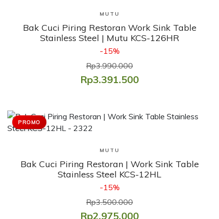
Lihat Produk
MUTU
Bak Cuci Piring Restoran Work Sink Table
Stainless Steel | Mutu KCS-126HR
-15%
Rp3.990.000
Rp3.391.500
PROMO
Lihat Produk
MUTU
Bak Cuci Piring Restoran | Work Sink Table
Stainless Steel KCS-12HL
-15%
Rp3.500.000
Rp2.975.000