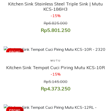
Kitchen Sink Stainless Steel Triple Sink | Mutu
KCS-186H3
-15%
Rp6.825.000
Rp5.801.250
PROMO
Lihat Produk
MUTU
Kitchen Sink Tempat Cuci Piring Mutu KCS-10R
-15%
Rp5.145.000
Rp4.373.250
PROMO