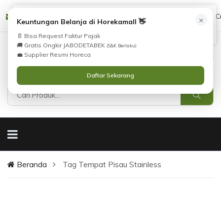
Tidak Menemukan Produk yang Anda Cari?
cs@horekamall.com
(021) 38783380
08551688000 (C
×
i
Keuntungan Belanja di Horekamall 👋
Silahkan lihat
Katalog
atau
Hubungi Kami
.
📄 Bisa Request Faktur Pajak
🚚 Gratis Ongkir JABODETABEK
(S&K Berlaku)
0
0
Masuk
💼 Supplier Resmi Horeca
Daftar Sekarang
Beranda
Tag Tempat Pisau Stainless