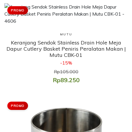
PROMO
Lihat Produk
MUTU
Keranjang Sendok Stainless Drain Hole Meja
Dapur Cutlery Basket Peniris Peralatan Makan |
Mutu CBK-01
-15%
Rp105.000
Rp89.250
PROMO