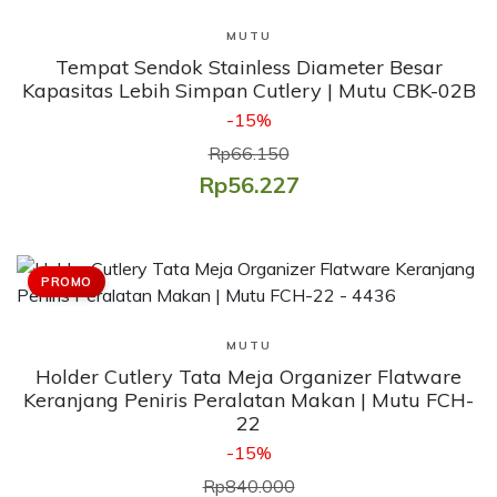
Lihat Produk
MUTU
Tempat Sendok Stainless Diameter Besar
Kapasitas Lebih Simpan Cutlery | Mutu CBK-02B
-15%
Rp66.150
Rp56.227
PROMO
Lihat Produk
MUTU
​Holder Cutlery Tata Meja Organizer Flatware
Keranjang Peniris Peralatan Makan | Mutu FCH-
22
-15%
Rp840.000