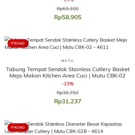
Rp69.300
Rp58.905
PROMO
Lihat Produk
MUTU
Tabung Tempat Sendok Stainless Cutlery Basket
Meja Makan Kitchen Area Cuci | Mutu CBK-02
-15%
Rp36.750
Rp31.237
PROMO