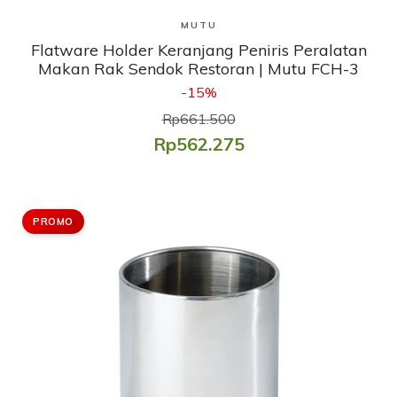
Lihat Produk
MUTU
Flatware Holder Keranjang Peniris Peralatan
Makan Rak Sendok Restoran | Mutu FCH-3
-15%
Rp661.500
Rp562.275
PROMO