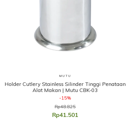
Lihat Produk
MUTU
Holder Cutlery Stainless Silinder Tinggi Penataan
Alat Makan | Mutu CBK-03
-15%
Rp48.825
Rp41.501