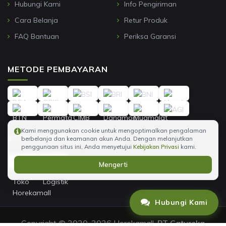
Hubungi Kami
Info Pengiriman
Cara Belanja
Retur Produk
FAQ Bantuan
Periksa Garansi
METODE PEMBAYARAN
Kami menggunakan cookie untuk mengoptimalkan pengalaman
JASA PENGIRIMAN
berbelanja dan keamanan akun Anda. Dengan melanjutkan
penggunaan situs ini, Anda menyetujui
Kebijakan Privasi
kami.
Mengerti
Hubungi Kami
Copyright © 2020-2026 Horekamall,
PT Catureka