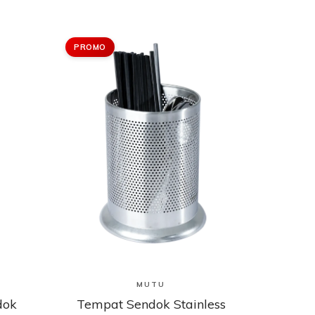
PROMO
Lihat Produk
MUTU
dok
Tempat Sendok Stainless