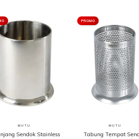
MO
PROMO
Lihat Produk
Lihat Produk
MUTU
MUTU
njang Sendok Stainless
Tabung Tempat Sen