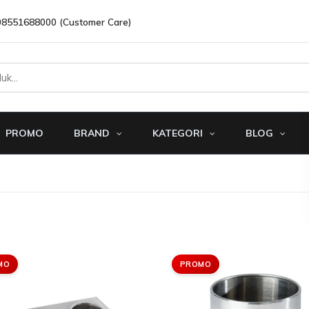
08551688000 (Customer Care)
PROMO
BRAND
KATEGORI
BLOG
MO
PROMO