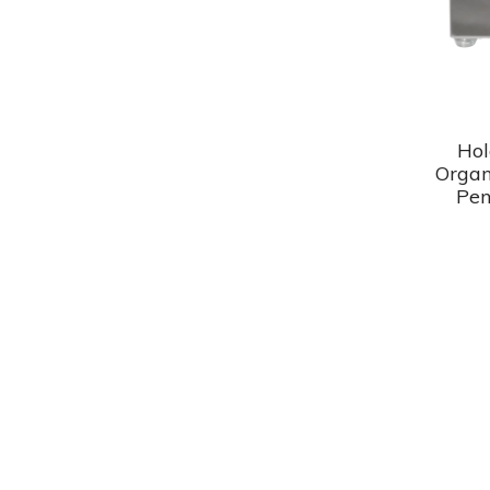
​Ho
Organ
Pen