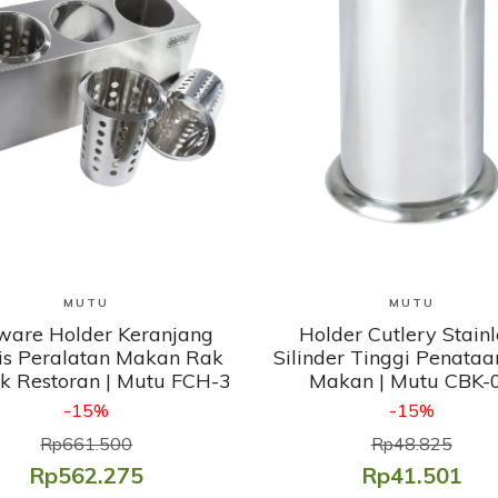
Lihat Produk
Lihat Produk
MUTU
MUTU
ware Holder Keranjang
Holder Cutlery Stainl
is Peralatan Makan Rak
Silinder Tinggi Penataa
k Restoran | Mutu FCH-3
Makan | Mutu CBK-
-15%
-15%
Rp661.500
Rp48.825
Rp562.275
Rp41.501