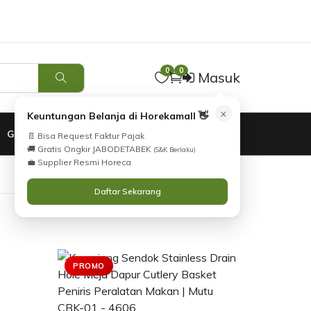
0
0
Masuk
×
Keuntungan Belanja di Horekamall 👋
GARANSI
📄 Bisa Request Faktur Pajak
🚚 Gratis Ongkir JABODETABEK
(S&K Berlaku)
💼 Supplier Resmi Horeca
Daftar Sekarang
PROMO