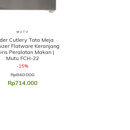
Lihat Produk
MUTU
lder Cutlery Tata Meja
izer Flatware Keranjang
iris Peralatan Makan |
Mutu FCH-22
-15%
Rp840.000
Rp714.000