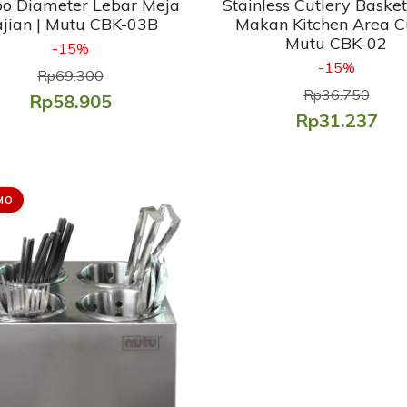
o Diameter Lebar Meja
Stainless Cutlery Baske
ajian | Mutu CBK-03B
Makan Kitchen Area Cu
Mutu CBK-02
-15%
-15%
Rp69.300
Rp36.750
Rp58.905
Rp31.237
MO