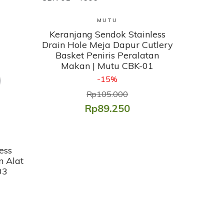
Lihat Produk
MUTU
Keranjang Sendok Stainless
Drain Hole Meja Dapur Cutlery
Basket Peniris Peralatan
Makan | Mutu CBK-01
-15%
Rp105.000
Rp89.250
ess
n Alat
03