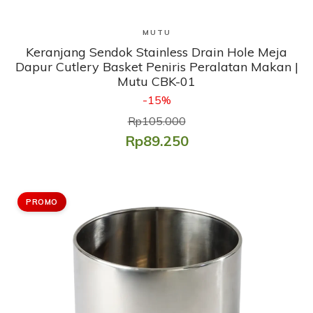
Lihat Produk
MUTU
Keranjang Sendok Stainless Drain Hole Meja
Dapur Cutlery Basket Peniris Peralatan Makan |
Mutu CBK-01
-15%
Rp105.000
Rp89.250
PROMO