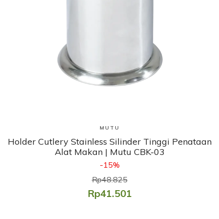
Lihat Produk
MUTU
Holder Cutlery Stainless Silinder Tinggi Penataan
Alat Makan | Mutu CBK-03
-15%
Rp48.825
Rp41.501