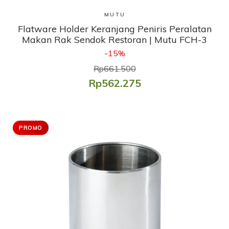
Lihat Produk
MUTU
Flatware Holder Keranjang Peniris Peralatan
Makan Rak Sendok Restoran | Mutu FCH-3
-15%
Rp661.500
Rp562.275
PROMO