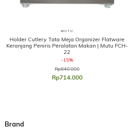
Lihat Produk
MUTU
​Holder Cutlery Tata Meja Organizer Flatware
Keranjang Peniris Peralatan Makan | Mutu FCH-
22
-15%
Rp840.000
Rp714.000
Brand