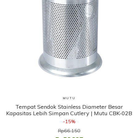
Lihat Produk
MUTU
Tempat Sendok Stainless Diameter Besar
Kapasitas Lebih Simpan Cutlery | Mutu CBK-02B
-15%
Rp66.150