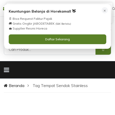
Tidak Menemukan Produk yang Anda Cari?
cs@horekamall.com
(021) 38783380
08551688000 (C
×
i
Keuntungan Belanja di Horekamall 👋
Silahkan lihat
Katalog
atau
Hubungi Kami
.
📄 Bisa Request Faktur Pajak
🚚 Gratis Ongkir JABODETABEK
(S&K Berlaku)
0
0
Masuk
💼 Supplier Resmi Horeca
Daftar Sekarang
Beranda
Tag Tempat Sendok Stainless