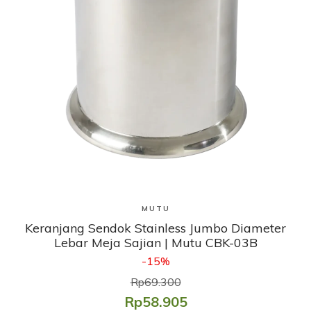
Lihat Produk
MUTU
Keranjang Sendok Stainless Jumbo Diameter
Lebar Meja Sajian | Mutu CBK-03B
-15%
Rp69.300
Rp58.905