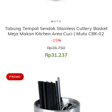
Lihat Produk
MUTU
Tabung Tempat Sendok Stainless Cutlery Basket
Meja Makan Kitchen Area Cuci | Mutu CBK-02
-15%
Rp36.750
Rp31.237
PROMO