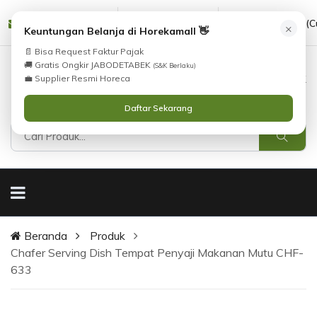
Tidak Menemukan Produk yang Anda Cari?
cs@horekamall.com
(021) 38783380
08551688000 (C
×
i
Keuntungan Belanja di Horekamall 👋
Silahkan lihat
Katalog
atau
Hubungi Kami
.
📄 Bisa Request Faktur Pajak
🚚 Gratis Ongkir JABODETABEK
(S&K Berlaku)
0
0
Masuk
💼 Supplier Resmi Horeca
Daftar Sekarang
Beranda
Produk
Chafer Serving Dish Tempat Penyaji Makanan Mutu CHF-
633