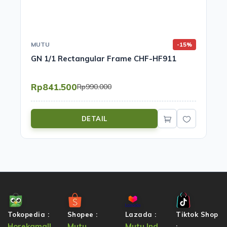
MUTU
-15%
GN 1/1 Rectangular Frame CHF-HF911
Rp841.500
Rp990.000
DETAIL
Tokopedia :
Shopee :
Lazada :
Tiktok Shop
Horekamall
Mutu
Mutu Ind
: