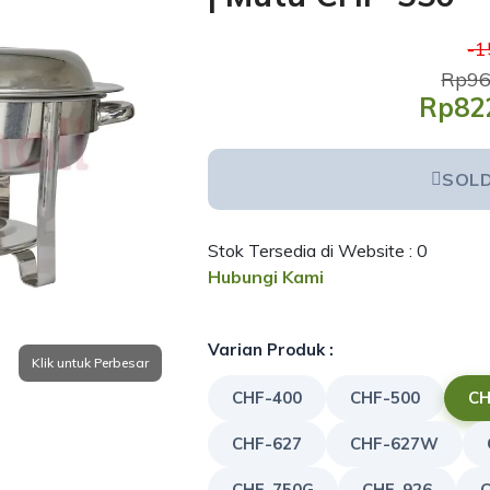
-
Rp96
Rp82
SOL
Stok Tersedia di Website : 0
Hubungi Kami
Varian Produk :
CHF-400
CHF-500
CH
CHF-627
CHF-627W
CHF-750G
CHF-926