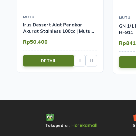
MUTU
MUTU
Irus Dessert Alat Penakar
GN 1/1
Akurat Stainless 100cc | Mutu
HF911
ML-100
Rp50.400
Rp841
DETAIL
Horekamall
Tokopedia :
S