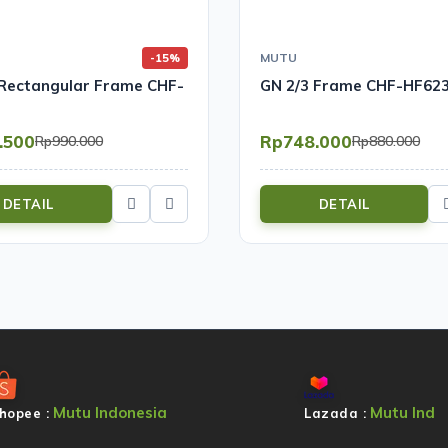
MUTU
-15%
 Rectangular Frame CHF-
GN 2/3 Frame CHF-HF62
.500
Rp748.000
Rp990.000
Rp880.000
DETAIL
DETAIL
Mutu Indonesia
Mutu Ind
hopee :
Lazada :