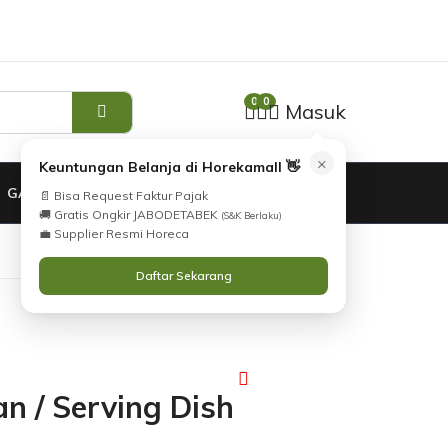
Tidak Menemukan Produk yang Anda Cari?
i
Silahkan lihat
Katalog
atau
Hubungi Kami
.
0
0
Masuk
×
Keuntungan Belanja di Horekamall 👋
GARANSI
📄 Bisa Request Faktur Pajak
🚚 Gratis Ongkir JABODETABEK
(S&K Berlaku)
💼 Supplier Resmi Horeca
Daftar Sekarang
 / Serving Dish