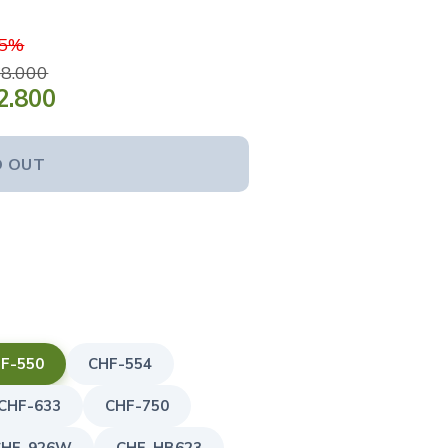
15%
8.000
2.800
D OUT
F-550
CHF-554
CHF-633
CHF-750
CHF-926W
CHF-HB623