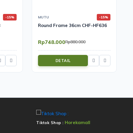
MUTU
-15%
-15%
3
Round Frame 36cm CHF-HF636
Rp748.000
Rp880.000
DETAIL
Horekamall
Tiktok Shop :