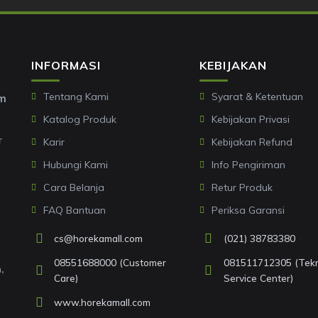
INFORMASI
KEBIJAKAN
Tentang Kami
Syarat & Ketentuan
om
Katalog Produk
Kebijakan Privasi
r
Karir
Kebijakan Refund
Hubungi Kami
Info Pengiriman
Cara Belanja
Retur Produk
FAQ Bantuan
Periksa Garansi
cs@horekamall.com
(021) 38783380
08551688000 (Customer
081511712305 (Tekni
,
Care)
Service Center)
www.horekamall.com